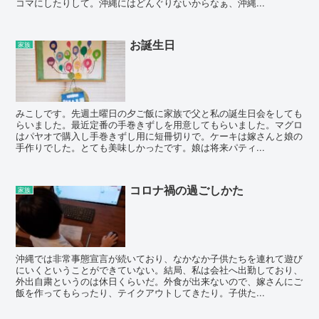
コマにしたりして。沖縄にはどんぐりないからなぁ、沖縄...
お誕生日
家族
みこしです。先週土曜日の夕ご飯に家族で父と私の誕生日会をしても
らいました。最近定番の手巻きずしを用意してもらいました。マグロ
はパヤオで購入し手巻きずし用に短冊切りで。ケーキは嫁さんと娘の
手作りでした。とても美味しかったです。娘は将来パティ...
コロナ禍の過ごしかた
家族
沖縄では非常事態宣言が続いており、なかなか子供たちを連れて遊び
にいくということができていない。結局、私は会社へ出勤しており、
外出自粛というのは休日くらいだ。外食が出来ないので、嫁さんにご
飯を作ってもらったり、テイクアウトしてきたり。子供た...