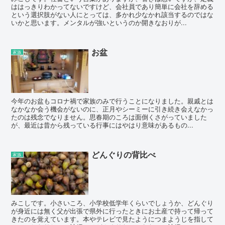
ははっきりわかってないですけど、会社員であり簡単に会社を辞める
という選択肢がない人にとっては、多かれ少なかれ該当するのではな
いかと思います。メンタルが強いというのか開きなおりが...
お盆
家族
今年のお盆もコロナ禍で家族のみで行うことになりました。親戚とは
なかなか会う機会がないのに、正月やシーミーに引き続き会えなかっ
たのは残念でなりません。思春期のころは面倒くさがっていました
が、最近は昔から残っている行事にはやはり意味があるもの...
どんぐりの背比べ
家族
みこしです。小さいころ、小学校低学年くらいでしょうか、どんぐり
が身近には無く父が出張で県外に行ったときにお土産で持って帰って
きたのを覚えています。本やテレビで見たようにつまようじを指して