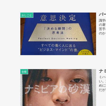
パ
おしごと
識学
の著
苦手
のか
ナ
全般
ミハ
い。
めに
だが