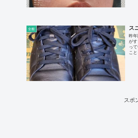
ス
全般
昨年
がす
って
こと
スポ