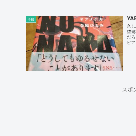
YA
全般
久し
啓発
だろ
ピア
スポ