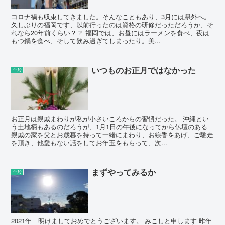
コロナ禍も収束してきました。そんなこともあり、3月には県外へ。
久しぶりの福岡です、以前行ったのは資格の研修だっただろうか、そ
れなら20年前くらい？？ 福岡では、お昼にはラーメンを食べ、夜は
もつ鍋を食べ、そして飲み過ぎてしまったり。美...
いつものお正月ではなかった
全般
お正月は親戚まわりが私が小さいころからの習慣だった。 沖縄とい
う土地柄もあるのだろうが、1月1日の午後になってから仏壇のある
親戚の家を父とお歳暮を持って一緒にまわり、お線香をあげ、ご馳走
を頂き、他愛もない話をしてお年玉をもらって、次...
まずやってみるか
全般
2021年 明けましておめでとうございます。 みこしと申します 昨年