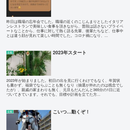
昨日は職場の忘年会でした。職場の近くのこじんまりとしたイタリア
ンレストランで美味しい食事を頂きながら、普段は話さないプライベ
ートなことから、仕事に対して熱く語る先輩、後輩たちなど、仕事中
とは違う顔が見れて楽しい時間でした。コロナ禍になり、...
2023年スタート
全般
2023年が始まりました。初日の出を見に行くわけでもなく、年賀状
も書かず、福袋でならぶことも無くなり（抽選が外れたのは残念でし
たが）、親戚の家まわりも無く、元旦もだんだんと365分の1日に近
づいてきています。それでも、目標や計画を立てた方...
こいつ…動くぞ！
全般