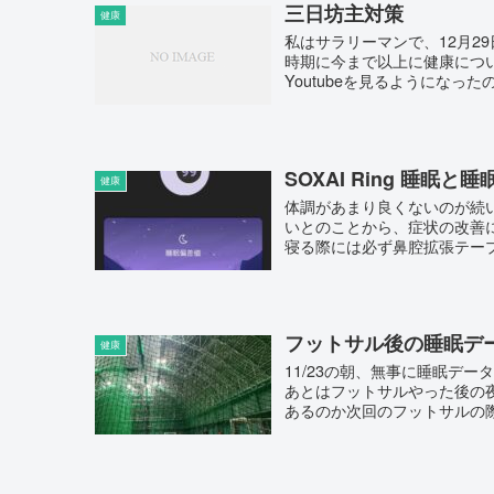
三日坊主対策
健康
私はサラリーマンで、12月2
時期に今まで以上に健康につい
Youtubeを見るようになった
SOXAI Ring 睡眠と
健康
体調があまり良くないのが続
いとのことから、症状の改善に
寝る際には必ず鼻腔拡張テープ
フットサル後の睡眠デ
健康
11/23の朝、無事に睡眠デ
あとはフットサルやった後の
あるのか次回のフットサルの際