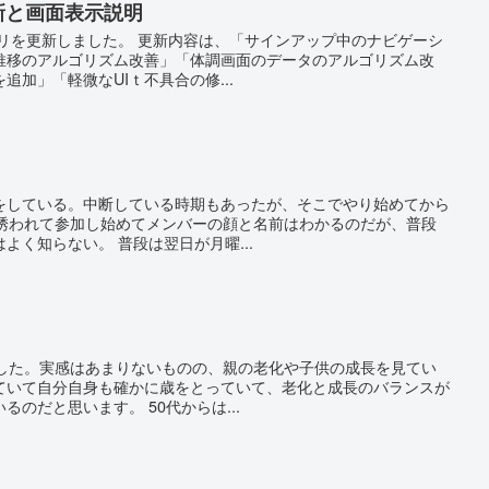
リ更新と画面表示説明
プリを更新しました。 更新内容は、「サインアップ中のナビゲーシ
推移のアルゴリズム改善」「体調画面のデータのアルゴリズム改
加」「軽微なUIｔ不具合の修...
をしている。中断している時期もあったが、そこでやり始めてから
に誘われて参加し始めてメンバーの顔と名前はわかるのだが、普段
よく知らない。 普段は翌日が月曜...
ました。実感はあまりないものの、親の老化や子供の成長を見てい
ていて自分自身も確かに歳をとっていて、老化と成長のバランスが
のだと思います。 50代からは...