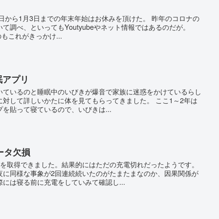
9日から1月3日までの年末年始はお休みを頂けた。 昨年のコロナの
て調べ、といってもYoutyubeやネット情報ではあるのだが。
のもこれがきっかけ...
睡眠アプリ
いているのと睡眠中のいびきが爆音で家族に迷惑をかけているらし
対して詳しいかたに体を見てもらってきました。 ここ1～2年は
を貼って寝ているので、いびきは...
ータ欠損
ータを取得できました。結果的にはただの充電切れだったようです。
夜に同様な事象が2回連続続いたのがたまたまなのか、因果関係が
には寝る前に充電をしていみて確認し...