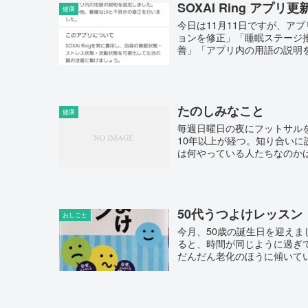
SOXAI Ring アプ
健康
今日は11月11日ですが、ア
ョンを修正」「睡眠ステージ
善」「アプリ内の用語の説明を追
たのしみなこと
健康
毎週日曜日の夜にフットサル
10年以上が経つ。知り合い
は何やっている人たちなのかは
50代うつよけレッスン
おしごと
今月、50歳の誕生日を迎え
ると、時間が同じように過ぎ
だんだん老化のほうに傾いている