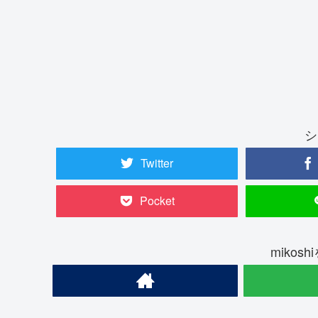
シ
Twitter
Pocket
mikos