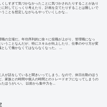
しくしすぎて気づかなかったことに気づかされたりすることがあり
とに対してじっくり考えたり、計画を立てたりすることは難しいで
うことを想定しながらもやっていくしかな...
理職の立場だ。年功序列的に徐々に役職が上がり、管理職になっ
ということなんだが、特にスキルが向上したり、仕事のやり方が変
として働かなくてはならなくなった。 ...
に人が話をしていると聞きいってしまう。なので、休日出勤のほう
だ、家族との時間や個人の時間とのトレードオフになってしまうの
たほうがいい。 以前から集中力を...
定