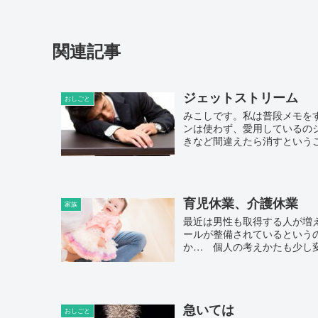
関連記事
ジェットストリーム
おしごと
みこしです。私は普段メモを
ンは使わず、愛用しているの
きなど間違えたら消すというこ
育児休業、介護休業
家族
最近は男性も取得する人が増
ールが整備されているという
か… 個人の考えかたも少し変
急いては
おしごと