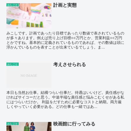
計画と実態
おしごと
みこしです。計画であったり目標であったり数値で表されているもの
が多々あります。例えば売り上げ目標○○万円とか、営業利益○○万円
とかですね。基本的に定義されているものであれば、その数値は頭に
浮かんでいるものを表すことが出来ているでしょう。ま...
考えさせられる
おしごと
本日も当然お仕事。結構つらい仕事だ。待遇はいいけど。責任感がな
ければサイコーだと思う。中途半端な責任感と悩みこむくせがある私
にはつらいだけか。 利益をだすために必要なコストと納期。両方厳
しくやっていく必要がある。どの仕事も一緒ではあ...
映画館に行ってみる
おしごと