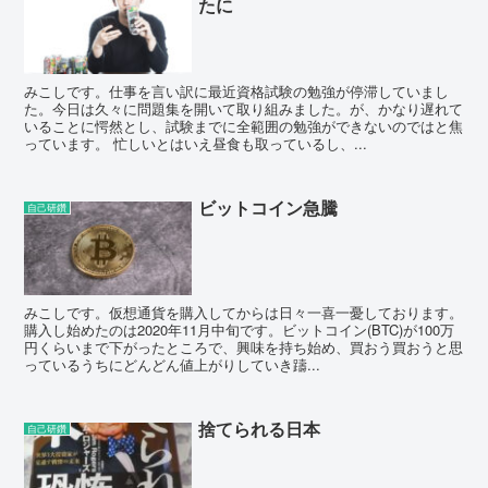
たに
みこしです。仕事を言い訳に最近資格試験の勉強が停滞していまし
た。今日は久々に問題集を開いて取り組みました。が、かなり遅れて
いることに愕然とし、試験までに全範囲の勉強ができないのではと焦
っています。 忙しいとはいえ昼食も取っているし、...
ビットコイン急騰
自己研鑽
みこしです。仮想通貨を購入してからは日々一喜一憂しております。
購入し始めたのは2020年11月中旬です。ビットコイン(BTC)が100万
円くらいまで下がったところで、興味を持ち始め、買おう買おうと思
っているうちにどんどん値上がりしていき躊...
捨てられる日本
自己研鑽