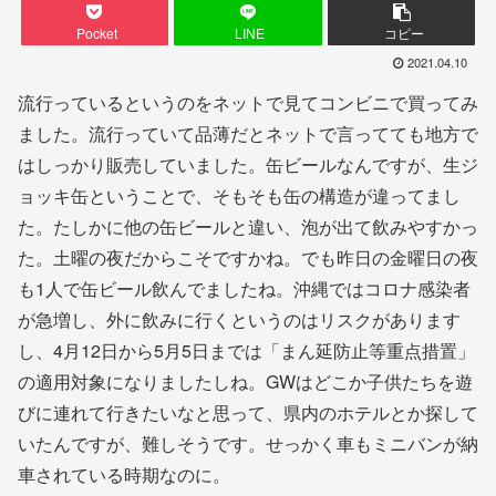
Pocket
LINE
コピー
2021.04.10
流行っているというのをネットで見てコンビニで買ってみ
ました。流行っていて品薄だとネットで言ってても地方で
はしっかり販売していました。缶ビールなんですが、生ジ
ョッキ缶ということで、そもそも缶の構造が違ってまし
た。たしかに他の缶ビールと違い、泡が出て飲みやすかっ
た。土曜の夜だからこそですかね。でも昨日の金曜日の夜
も1人で缶ビール飲んでましたね。沖縄ではコロナ感染者
が急増し、外に飲みに行くというのはリスクがあります
し、4月12日から5月5日までは「まん延防止等重点措置」
の適用対象になりましたしね。GWはどこか子供たちを遊
びに連れて行きたいなと思って、県内のホテルとか探して
いたんですが、難しそうです。せっかく車もミニバンが納
車されている時期なのに。