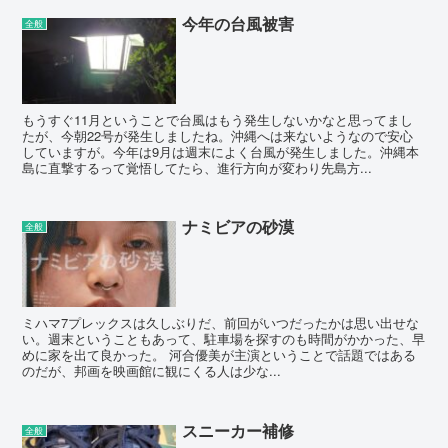
今年の台風被害
全般
もうすぐ11月ということで台風はもう発生しないかなと思ってまし
たが、今朝22号が発生しましたね。沖縄へは来ないようなので安心
していますが。今年は9月は週末によく台風が発生しました。沖縄本
島に直撃するって覚悟してたら、進行方向が変わり先島方...
ナミビアの砂漠
全般
ミハマ7プレックスは久しぶりだ、前回がいつだったかは思い出せな
い。週末ということもあって、駐車場を探すのも時間がかかった、早
めに家を出て良かった。 河合優美が主演ということで話題ではある
のだが、邦画を映画館に観にくる人は少な...
スニーカー補修
全般