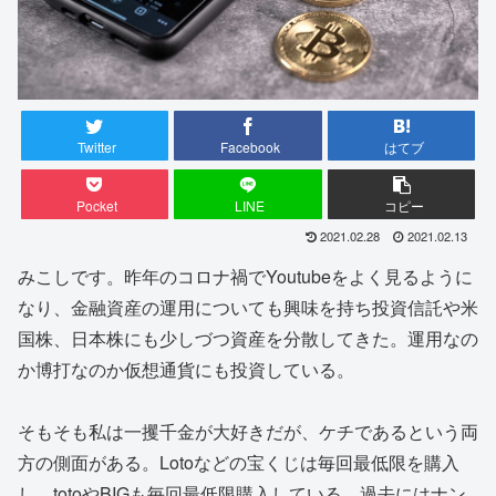
Twitter
Facebook
はてブ
Pocket
LINE
コピー
2021.02.28
2021.02.13
みこしです。昨年のコロナ禍でYoutubeをよく見るように
なり、金融資産の運用についても興味を持ち投資信託や米
国株、日本株にも少しづつ資産を分散してきた。運用なの
か博打なのか仮想通貨にも投資している。
そもそも私は一攫千金が大好きだが、ケチであるという両
方の側面がある。Lotoなどの宝くじは毎回最低限を購入
し、totoやBIGも毎回最低限購入している。過去にはナン