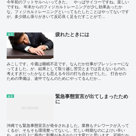
今年初のフットサルへいってきた。 やっぱサイコーですね。楽しい
ですね。 年末からのフィジカルトレーニングが少し効果あったか
な。フィジカルトレーニングといってもたしたことはやってないです
が。多少踏ん張りがきいて反応良く足をだすことがで...
疲れたときには
健康
みこしです。今週は睡眠不足です。なんだか仕事がプレッシャーにな
ってました。が、結果として取り越し苦労とまでは言えないものの、
考えすぎだったかなとも思える今日の打ち合わせでした。 打合せの
ための準備は、途中でなんのためにやってるんだか...
緊急事態宣言が出てしまったため
健康
に
沖縄でも緊急事態宣言が発令されました。業務もテレワークが入って
くるが、そもそも環境整ってないし、忙しい時期なのによけい辛い
わ。それ以上に商売に影響があるかたは大変だと思います。可能なか