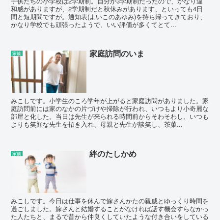
子供たちの小学校は2学期制。自分が3学期制だったので、かなり違
和感がありますが、2学期制だと秋休みがあります、といっても4日
間と短期間ですが。通知表(よいこのあゆみ)を持ち帰ってきており、
かなり学校でも頑張ったようで、いい評価が多くてとて...
家庭訪問のいま
家族
みこしです。小学生のころ学年が上がると家庭訪問がありました。家
庭訪問前には家のなかの片づけや掃除が行われ、いつもより小奇麗な
部屋と化した。当日は先生が来られる時間前からそわそわし、いつも
よりも笑顔な先生を招き入れ、母親と先生が談笑し、茶菓...
絆のたしかめ
家族
みこしです。今日は仕事を休んで嫁さんかたの親戚とゆっくり時間を
過ごしました。嫁さんと結婚することがなければ話す機会すらなかっ
た人たちと、まるで昔から仲良くしていたような付き合いをしている