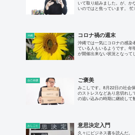
いて取り組みました。が、か
いのではと焦っています。 忙
コロナ禍の週末
沖縄
沖縄では一気にコロナの感染
ている人もいるようです。年
が開催出来ない状況となってし
ご褒美
自己研鑽
みこしです。8月22日の社
のストレスなどあり息切れし
の追い込みの時期に継続して勉
意思決定入門
おしごと
久々にビジネス書を読んだ。