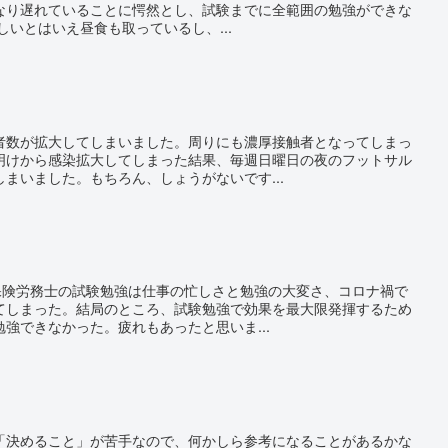
なり遅れていることに愕然とし、試験までに全範囲の勉強ができな
しいとはいえ昼食も取っているし、...
者数が拡大してしまいました。周りにも濃厚接触者となってしまっ
明けから感染拡大してしまった結果、毎週日曜日の夜のフットサル
まいました。もちろん、しょうがないです...
会保険労務士の試験勉強は仕事の忙しさと勉強の大変さ、コロナ禍で
てしまった。結局のところ、試験勉強で効果を最大限発揮するため
強できなかった。疲れもあったと思いま...
「決めること」が苦手なので、何かしら参考になることがあるかな