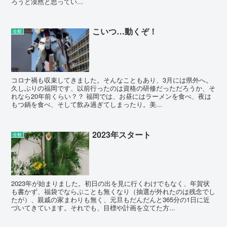
ろうと漠然と思ってい...
こいつ…動くぞ！
全般
コロナ禍も収束してきました。そんなこともあり、3月には県外へ。
久しぶりの福岡です、以前行ったのは資格の研修だっただろうか、そ
れなら20年前くらい？？ 福岡では、お昼にはラーメンを食べ、夜は
もつ鍋を食べ、そして飲み過ぎてしまったり。美...
2023年スタート
全般
2023年が始まりました。初日の出を見に行くわけでもなく、年賀状
も書かず、福袋でならぶことも無くなり（抽選が外れたのは残念でし
たが）、親戚の家まわりも無く、元旦もだんだんと365分の1日に近
づいてきています。それでも、目標や計画を立てた方...