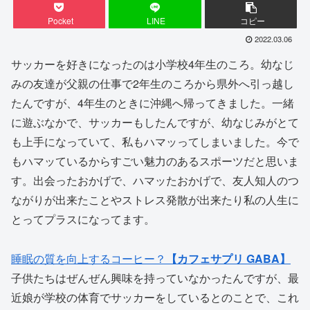
Pocket
LINE
コピー
2022.03.06
サッカーを好きになったのは小学校4年生のころ。幼なじ
みの友達が父親の仕事で2年生のころから県外へ引っ越し
たんですが、4年生のときに沖縄へ帰ってきました。一緒
に遊ぶなかで、サッカーもしたんですが、幼なじみがとて
も上手になっていて、私もハマッってしまいました。今で
もハマッているからすごい魅力のあるスポーツだと思いま
す。出会ったおかげで、ハマッたおかげで、友人知人のつ
ながりが出来たことやストレス発散が出来たり私の人生に
とってプラスになってます。
睡眠の質を向上するコーヒー？
【カフェサプリ GABA】
子供たちはぜんぜん興味を持っていなかったんですが、最
近娘が学校の体育でサッカーをしているとのことで、これ