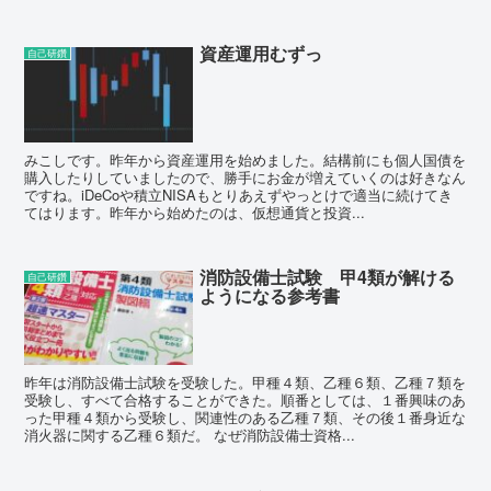
資産運用むずっ
自己研鑽
みこしです。昨年から資産運用を始めました。結構前にも個人国債を
購入したりしていましたので、勝手にお金が増えていくのは好きなん
ですね。iDeCoや積立NISAもとりあえずやっとけで適当に続けてき
てはります。昨年から始めたのは、仮想通貨と投資...
消防設備士試験 甲4類が解ける
自己研鑽
ようになる参考書
昨年は消防設備士試験を受験した。甲種４類、乙種６類、乙種７類を
受験し、すべて合格することができた。順番としては、１番興味のあ
った甲種４類から受験し、関連性のある乙種７類、その後１番身近な
消火器に関する乙種６類だ。 なぜ消防設備士資格...