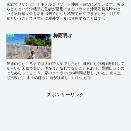
家族でサザンビーチホテル＆リゾート沖縄へ遊びに来ています。ちゅ
らとくという沖縄県在住者が活用できるプランと沖縄彩発見Nextと
いう旅行補助金を活用出来てかなり格安で宿泊できました。11月中
旬ということでさすがに屋外プールは使用することはで...
梅雨明け
家族
先週のなかごろまでは大雨で大変でしたが、週末にむけ梅雨明けして
からいい天気で暑い。体がまだ慣れてないこともあり、昼間出歩くの
はためらってしまう。家のクーラーは24時間起動している。売り上
げ貢献だ。 本土のほうに雨が移動し、山や川があ...
スポンサーリンク