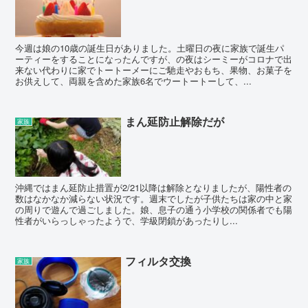
今週は娘の10歳の誕生日がありました。土曜日の夜に家族で誕生パ
ーティーをすることになったんですが、の夜はシーミーがコロナで出
来ない代わりに家でトートーメーにご馳走やおもち、果物、お菓子を
お供えして、両親を含めた家族6名でウートートーして、...
まん延防止解除だが
家族
沖縄ではまん延防止措置が2/21以降は解除となりましたが、陽性者の
数はなかなか減らない状況です。週末でしたが子供たちは家の中と家
の周りで遊んで過ごしました。娘、息子の通う小学校の関係者でも陽
性者がいらっしゃったようで、学級閉鎖があったりし...
フィルタ交換
家族