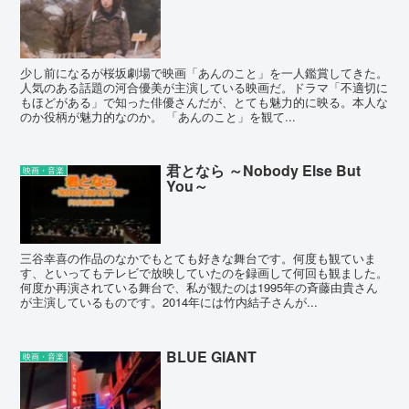
少し前になるが桜坂劇場で映画「あんのこと」を一人鑑賞してきた。
人気のある話題の河合優美が主演している映画だ。ドラマ「不適切に
もほどがある」で知った俳優さんだが、とても魅力的に映る。本人な
のか役柄が魅力的なのか。 「あんのこと」を観て...
君となら ～Nobody Else But
映画・音楽
You～
三谷幸喜の作品のなかでもとても好きな舞台です。何度も観ていま
す、といってもテレビで放映していたのを録画して何回も観ました。
何度か再演されている舞台で、私が観たのは1995年の斉藤由貴さん
が主演しているものです。2014年には竹内結子さんが...
BLUE GIANT
映画・音楽