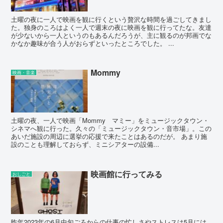
土曜の夜に一人で映画を観に行くという贅沢な時間を過ごしてきまし
た。独身のころはよく一人で週末の夜に映画を観に行ってたな。友達
が少ないから一人というのもあるんだろうが、主に観るのが邦画でな
かなか趣味が合う人がおらずといったところでした。 ...
Mommy
映画・音楽
土曜の夜、一人で映画「Mommy マミー」をミュージックタウン・
シネマへ観に行った。久々の「ミュージックタウン・音市場」。この
あいだ施設の周辺に選挙の応援で来たことはあるのだが。 あまり施
設のことも理解しておらず、ミニシアターの設備...
映画館に行ってみる
おしごと
昨年2023年の6月中旬ごろからの仕事の忙しさやストレスは5月には