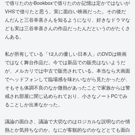
で借りたのかBookboxで借りたのか記憶は定かではないが
VHSで借りたと思う。実に面白い映画だった。その後だ
んだんと三谷幸喜さんを知るようになり、好きなドラマな
ども実は三谷幸喜さんの作品だったんだというのがたくさ
んある。
私が所有している「12人の優しい日本人」のDVDは映画
ではなく舞台作品だ。今では新品での販売はないようだ
が、メルカリでは中古で販売されている。本当なら大画面
でヘッドフォンして臨場感を味わいながら見たかったが、
そもそも体調不良のなか微熱があったことで家族からは警
戒され部屋に閉じ込められており、小さなノートPCでみ
ることしか出来なかった。
議論の面白さ、議論で大切なのはロジカルな説明なのか情
熱とか気持ちなのか。なにが客観的なのかなどとても面白