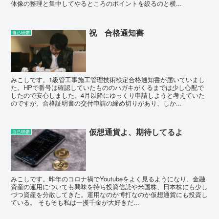
体像の整理と集中してやるところのポイントを絞るのと横...
祝 合格通知書
自己研鑽
みこしです。1級管工事施工管理技術検定合格通知書が届いていまし
た。HPで番号は確認していたもののハガキがくるまでは少し心配で
したので安心しました。4月以降にゆっくり申請しようと考えていた
のですが、合格証明書の交付申請の締め切りがあり、しか...
仮想通貨よ、期待してるよ
自己研鑽
みこしです。昨年のコロナ禍でYoutubeをよく見るようになり、金融
資産の運用についても興味を持ち投資信託や米国株、日本株にも少し
づつ資産を分散してきた。運用なのか博打なのか仮想通貨にも投資し
ている。 そもそも私は一攫千金が大好きだ...