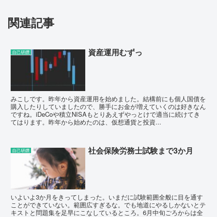
関連記事
資産運用むずっ
自己研鑽
みこしです。昨年から資産運用を始めました。結構前にも個人国債を
購入したりしていましたので、勝手にお金が増えていくのは好きなん
ですね。iDeCoや積立NISAもとりあえずやっとけで適当に続けてき
てはります。昨年から始めたのは、仮想通貨と投資...
社会保険労務士試験まで3か月
自己研鑽
いよいよ3か月をきってしまった。いまだに試験範囲全般に目を通す
ことができていない。範囲広すぎるな。でも地道にやるしかないとテ
キストと問題集を足早にこなしているところ。6月中旬ごろからは全