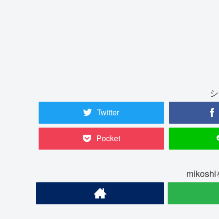
シ
Twitter
Pocket
mikos