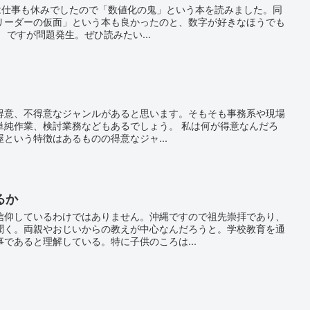
末は仕事も休みでしたので「数値化の鬼」という本を読みました。同
リーダーの仮面」という本も良かったのと、数字が好きなほうでも
 ですが問題発生。ぜひ読みたい...
得意、不得意なジャンルがあると思います。そもそも事務系や現場
単純作業、検討業務などもあるでしょう。 私は何が得意なんだろ
という特徴はあるものの得意なジャ...
るか
信仰しているわけではありません。沖縄ですので祖先崇拝であり、
聞く。両親やおじいからの教えが中心なんだろうと。学校教育を通
であると理解している。特に子供のころは...