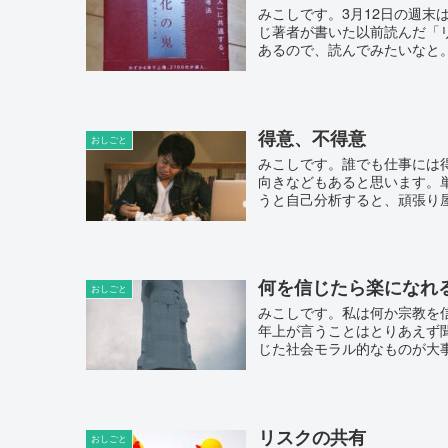
みこしです。3月12日の週
じ著者が書いた以前読んだ「
あるので、読んでみたいなと。
得意、不得意
おしごと
みこしです。誰でも仕事には
向きなどもあると思います。
うと自己分析すると、頑張り屋
何を信じたら楽になれ
おしごと
みこしです。私は何か宗教を
年上が言うことはとりあえず
じた社会モラル的なものが大事
リスクの共有
おしごと