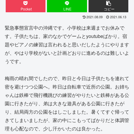
Pocket
LINE
コピー
2021.08.09
2021.06.13
緊急事態宣言中の沖縄です。小学校は来週までお休みで
す。子供たちは、家のなかでゲームとyoutubeばかり。宿
題やピアノの練習は言われると思いだしたようにやります
が、やはり学校がないと計画どおりに進めるのは難しいよ
うです。
梅雨の晴れ間でしたので、昨日と今日は子供たちを連れて
密を避けつつ公園へ。昨日は自転車で近所の公園。お姉ち
ゃんは鉄棒で飛行機跳びの練習がやりたいと鉄棒がある公
園に行きたがり、弟は大きな遊具がある公園に行きたが
り、結局両方の公園をはしごしました。暑くてすぐ帰って
きてしまいましたが、家の中にこもってばかりだと体調管
理も心配なので、少し汗かいたのは良かった。