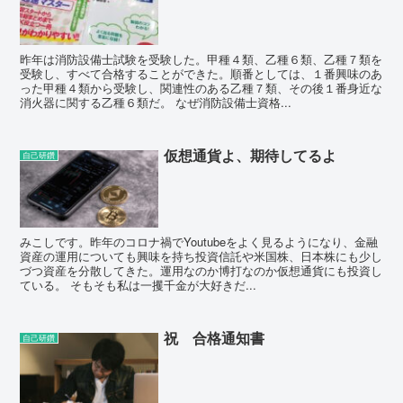
昨年は消防設備士試験を受験した。甲種４類、乙種６類、乙種７類を
受験し、すべて合格することができた。順番としては、１番興味のあ
った甲種４類から受験し、関連性のある乙種７類、その後１番身近な
消火器に関する乙種６類だ。 なぜ消防設備士資格...
仮想通貨よ、期待してるよ
自己研鑽
みこしです。昨年のコロナ禍でYoutubeをよく見るようになり、金融
資産の運用についても興味を持ち投資信託や米国株、日本株にも少し
づつ資産を分散してきた。運用なのか博打なのか仮想通貨にも投資し
ている。 そもそも私は一攫千金が大好きだ...
祝 合格通知書
自己研鑽