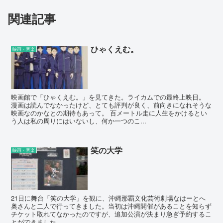
関連記事
ひゃくえむ。
映画・音楽
映画館で「ひゃくえむ。」を見てきた。ライカムでの最終上映日。
漫画は読んでなかったけど、とても評判が良く、前向きになれそうな
映画なのかなとの期待もあって。 百メートル走に人生をかけるとい
う人は私の周りにはいないし、何か一つのこ...
笑の大学
映画・音楽
21日に舞台「笑の大学」を観に、沖縄那覇文化芸術劇場なはーとへ
奥さんと二人で行ってきました。当初は沖縄開催があることを知らず
チケット取れてなかったのですが、追加公演が決まり急ぎ予約するこ
とができました。 ...