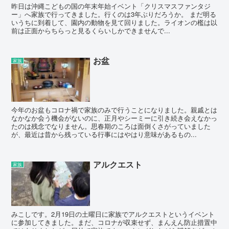
昨日は沖縄こどもの国の年末年始イベント「クリスマスファンタジ
ー」へ家族で行ってきました。行くのは3年ぶりだろうか。 まだ明る
いうちに到着して、園内の動物を見て回りました。ライオンの檻は以
前は正面からちらっと見るくらいしかできませんで...
お盆
家族
今年のお盆もコロナ禍で家族のみで行うことになりました。親戚とは
なかなか会う機会がないのに、正月やシーミーに引き続き会えなかっ
たのは残念でなりません。思春期のころは面倒くさがっていました
が、最近は昔から残っている行事にはやはり意味があるもの...
アルクエスト
家族
みこしです。2月19日の土曜日に家族でアルクエストというイベント
に参加してきました。まだ、コロナが収束せず、まんえん防止措置中