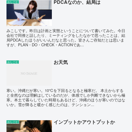
PDCAなのか、結局は
おしごと
みこしです。昨日は計画と実態ということについて書いてみた。今日
会社で同僚と話したり、ミーティングをしたなかで思ったことは、結
局PDCAしたほうがいいんだなと思った。皆さんご存知だとは思いま
すが、PLAN・DO・CHECK・ACTIONであ...
お天気
おしごと
寒い。沖縄だが寒い。10℃を下回るとなると極寒だ。 本土からする
と全然なのは理解はしているのだが、体感でしか判断できないから極
寒。本土で暮らしていた時期もあるけど、沖縄のほうが寒いのではな
いか。雪が降ると暖かく感じたのは、テンション...
インプットかアウトプットか
おしごと