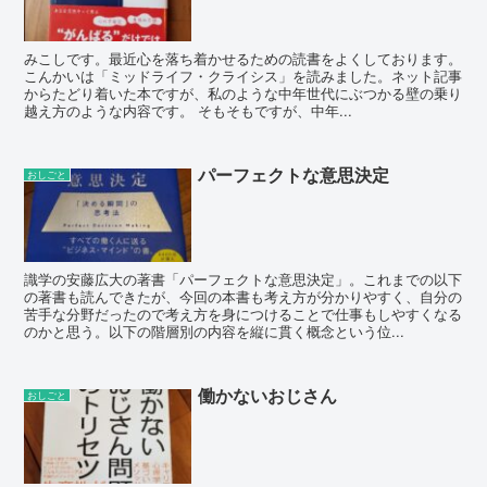
みこしです。最近心を落ち着かせるための読書をよくしております。
こんかいは「ミッドライフ・クライシス」を読みました。ネット記事
からたどり着いた本ですが、私のような中年世代にぶつかる壁の乗り
越え方のような内容です。 そもそもですが、中年...
パーフェクトな意思決定
おしごと
識学の安藤広大の著書「パーフェクトな意思決定」。これまでの以下
の著書も読んできたが、今回の本書も考え方が分かりやすく、自分の
苦手な分野だったので考え方を身につけることで仕事もしやすくなる
のかと思う。以下の階層別の内容を縦に貫く概念という位...
働かないおじさん
おしごと